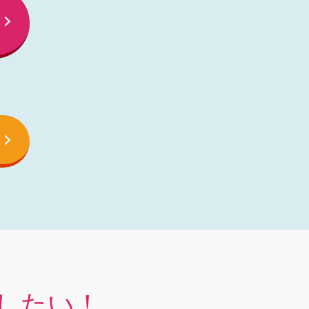
）
したい！