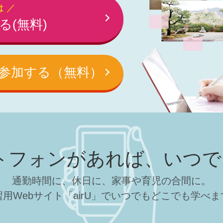
は ／
る(無料)
参加する（無料）
トフォンがあれば、
いつで
通勤時間に、休日に、家事や育児の合間に。
習用Webサイト「airU」でいつでもどこでも学べま