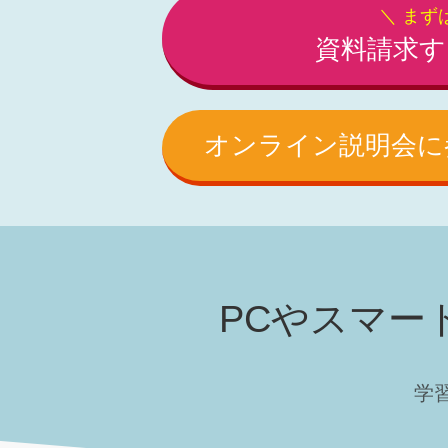
＼ まず
資料請求す
オンライン説明会に
PCやスマー
学