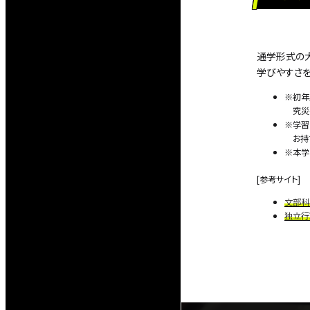
通学形式の
学びやすさを
初年
究災
学習
お持
本学
[参考サイト]
文部科
独立行