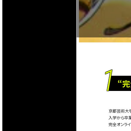
1
“
京都芸術大
入学から卒業
完全オンライ