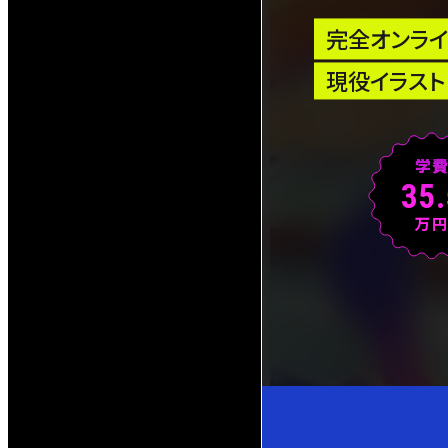
完全オンラ
現役イラス
学
35.
万