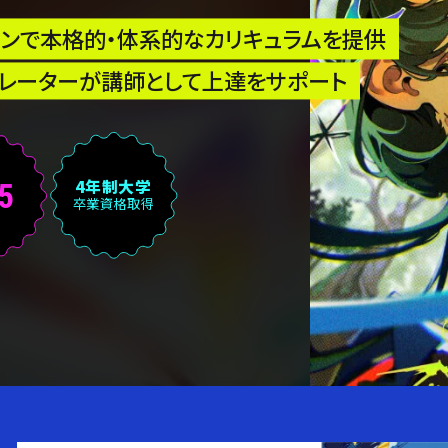
インで本格的・体系的なカリキュラムを提供
トレーターが講師として上達をサポート
費
4年制大学
5
卒業資格取得
円