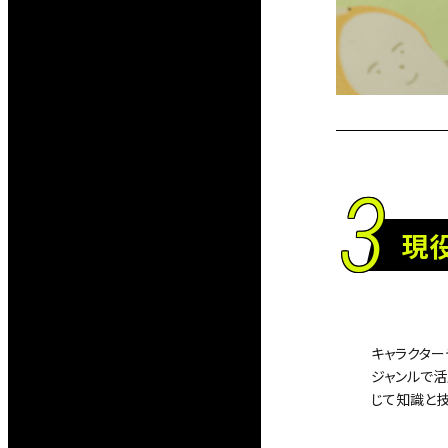
3
現
キャラクター
ジャンルで
じて知識と技