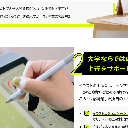
歳以上で大学入学資格があれば、
誰でも入学可能
資格によって3年次編入学が可能。
卒業まで最短2年
2
大学ならでは
上達をサポー
イラストの上達には、「インプ
＝評価（添削・講評）を受け
この3つを網羅した独自のカ
イラストコミュニケーション
オリジナル動画教材。未
さまざまなスキルの実践